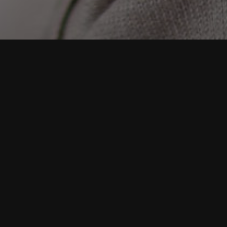
ligner
hodontics