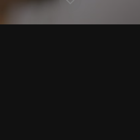
llkommen bei der IASAO
esellschaft der Spezialisten für A
e.
ociation of Specialists in Aligner Ort