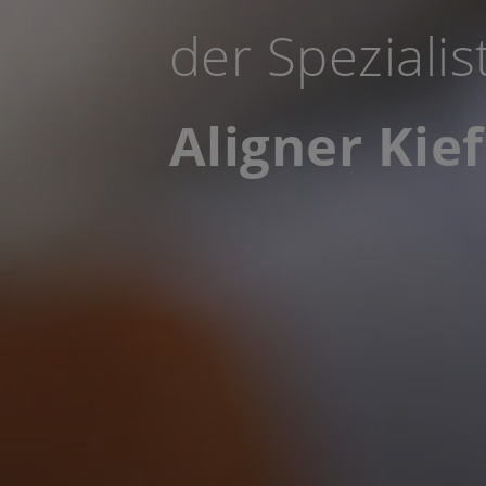
der Spezialis
Aligner Kie