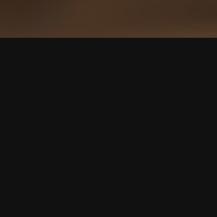
Herzlich wi
Internationale G
Kieferorthopädi
International Ass