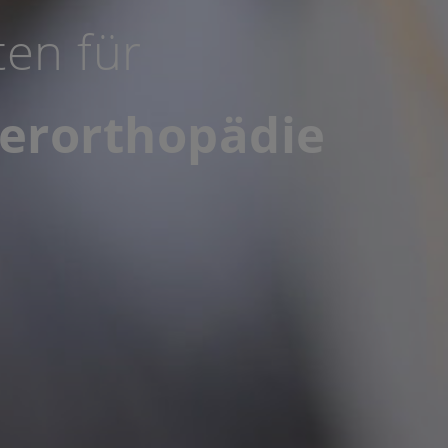
ten für
ferorthopädie