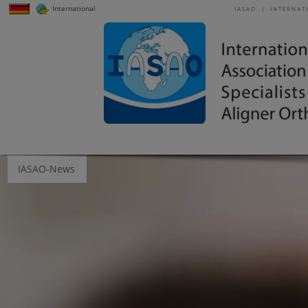
International
IASAO | INTERNAT
IASAO-News